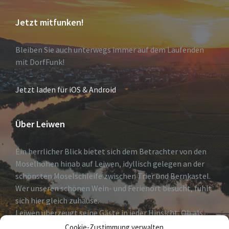
Jetzt mitfunken!
Bleiben Sie auch unterwegs immer auf dem Laufenden
mit DorfFunk!
Jetzt laden für iOS & Android
Über Leiwen
Ein herrlicher Blick bietet sich dem Betrachter von den
Moselhöhen hinab auf Leiwen, idyllisch gelegen an der
schönsten Moselschleife zwischen Trier und Bernkastel.
Wer unseren schönen Wein- und Ferienort besucht, fühlt
sich hier gleich zuhause.
Leiwen überzeugt seine Gäste in jeder Hinsicht. Ob als
erholsames Urlaubsdomizil, Geheimtip für Weinkenner
Cookie-Zustimmung verwalten