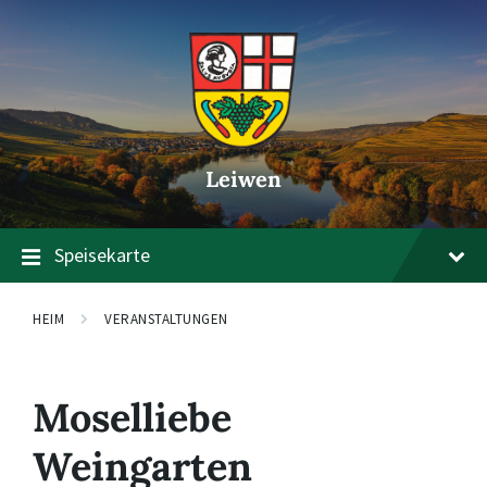
Zum
Zur
Zum
Inhalt
Hauptnavigation
Footer
springen
springen
springen
Leiwen
Speisekarte
HEIM
VERANSTALTUNGEN
Moselliebe
Weingarten