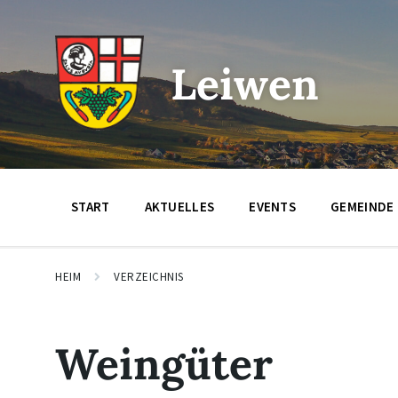
Zum
Zur
Zum
Inhalt
Hauptnavigation
Footer
springen
springen
springen
Leiwen
START
AKTUELLES
EVENTS
GEMEINDE
HEIM
VERZEICHNIS
Weingüter