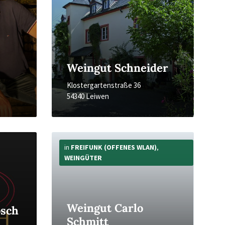
Weingut Schneider
Klostergartenstraße 36
54340 Leiwen
Mehr
Infos
in
FREIFUNK (OFFENES WLAN)
,
WEINGÜTER
Weingut Carlo
osch
Schmitt