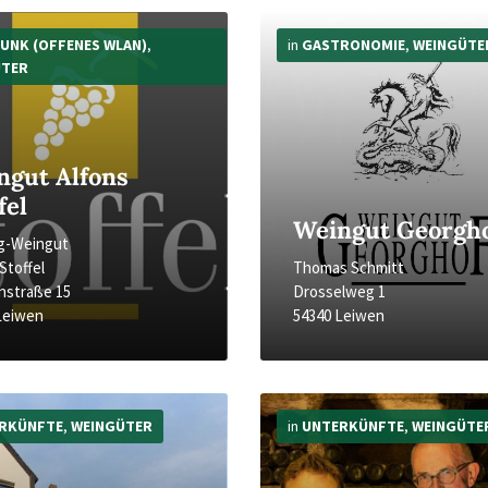
Mehr
Infos
FUNK (OFFENES WLAN)
,
in
GASTRONOMIE
,
WEINGÜTE
ÜTER
ngut Alfons
fel
Weingut Georgh
ng-Weingut
Stoffel
Thomas Schmitt
nstraße 15
Drosselweg 1
Leiwen
54340 Leiwen
Mehr
Infos
RKÜNFTE
,
WEINGÜTER
in
UNTERKÜNFTE
,
WEINGÜTE