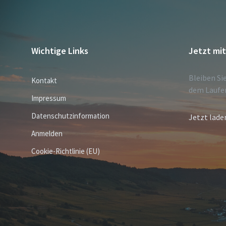
Wichtige Links
Jetzt mi
Bleiben Si
Kontakt
dem Laufe
Impressum
Datenschutzinformation
Jetzt lade
Anmelden
Cookie-Richtlinie (EU)