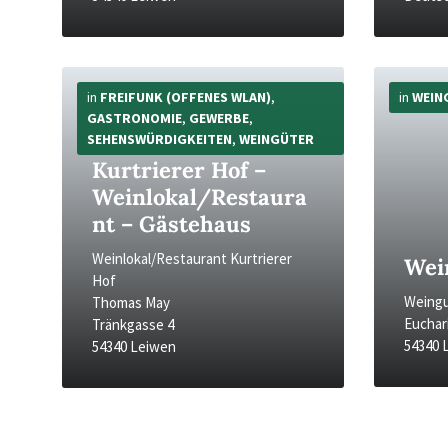
Mehr
Mehr
Infos
Infos
in
FREIFUNK (OFFENES WLAN)
,
in
WEIN
GASTRONOMIE
,
GEWERBE
,
SEHENSWÜRDIGKEITEN
,
WEINGÜTER
Kurtrierer Hof –
Weinlokal/Restaura
nt – Gästehaus
Weinlokal/Restaurant Kurtrierer
Wei
Hof
Weingu
Thomas May
Euchari
Tränkgasse 4
54340 
54340 Leiwen