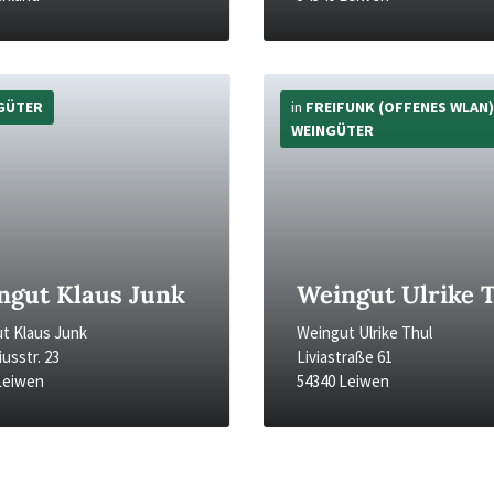
Mehr
Infos
GÜTER
in
FREIFUNK (OFFENES WLAN)
WEINGÜTER
ngut Klaus Junk
Weingut Ulrike 
t Klaus Junk
Weingut Ulrike Thul
usstr. 23
Liviastraße 61
Leiwen
54340 Leiwen