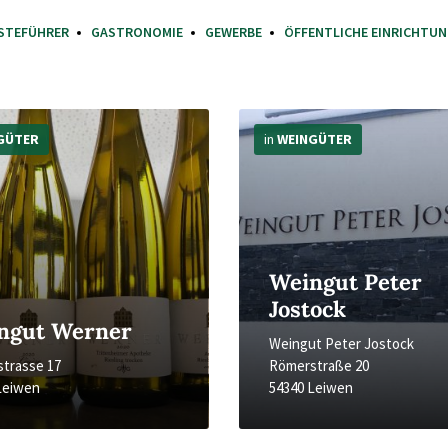
STEFÜHRER
GASTRONOMIE
GEWERBE
ÖFFENTLICHE EINRICHTU
Mehr
Infos
GÜTER
in
WEINGÜTER
Weingut Peter
Jostock
ngut Werner
Weingut Peter Jostock
trasse 17
Römerstraße 20
Leiwen
54340 Leiwen