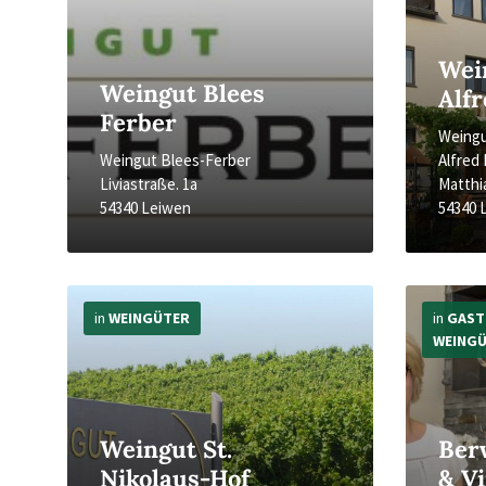
Wei
Weingut Blees
Alfr
Ferber
Weing
Weingut Blees-Ferber
Alfred
Liviastraße. 1a
Matthi
54340 Leiwen
54340 
Mehr
Mehr
Infos
Infos
in
WEINGÜTER
in
GAST
WEING
Weingut St.
Ber
Nikolaus-Hof
& V