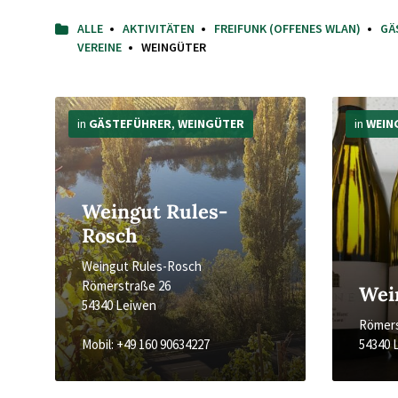
ALLE
AKTIVITÄTEN
FREIFUNK (OFFENES WLAN)
GÄ
VEREINE
WEINGÜTER
Mehr
Mehr
Infos
Infos
in
GÄSTEFÜHRER
,
WEINGÜTER
in
WEIN
Weingut Rules-
Rosch
Weingut Rules-Rosch
Römerstraße 26
Wei
54340 Leiwen
Römers
Mobil: +49 160 90634227
54340 