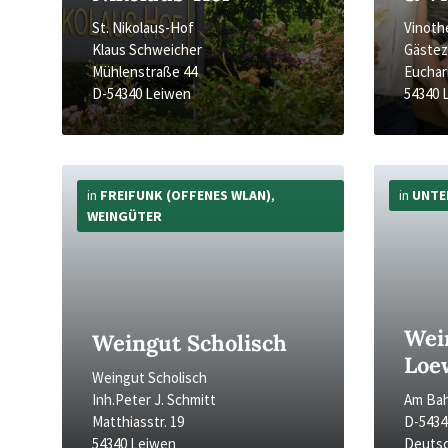
St. Nikolaus-Hof
Vinoth
Klaus Schweicher
Gäste
Mühlenstraße 44
Euchari
D-54340 Leiwen
54340 
Mehr
Mehr
Infos
Infos
in
FREIFUNK (OFFENES WLAN)
,
in
UNTE
WEINGÜTER
Wei
Weingut Scholisch
Loe
Weingut Scholisch
Inh.Peter J. Schmitt
Am Bah
Matthiasstr. 19
D-5434
54340 Leiwen
Deuts