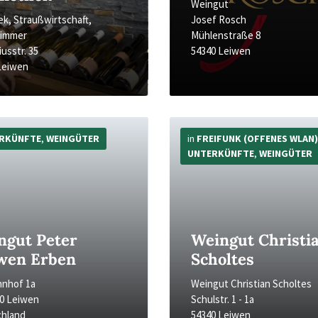
Weingut
ek, Straußwirtschaft,
Josef Rosch
zimmer
Mühlenstraße 8
usstr. 35
54340 Leiwen
Leiwen
Mehr
Infos
RKÜNFTE
,
WEINGÜTER
in
FREIFUNK (OFFENES WLAN)
UNTERKÜNFTE
,
WEINGÜTER
ngut Peter
Weingut Christi
wen Erben
Scholtes
nhof 1a
Weingut Christian Scholtes
0 Leiwen
Schulstr. 1 - 1a
chland
54340 Leiwen