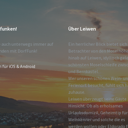
tfunken!
Über Leiwen
e auch unterwegs immer auf
Ein herrlicher Blick bietet sic
nden mit DorfFunk!
Betrachter von den Moselhöh
hinab auf Leiwen, idyllisch gel
schönsten Moselschleife zwisc
n für iOS & Android
und Bernkastel.
Wer unseren schönen Wein- u
Ferienort besucht, fühlt sich h
zuhause.
Leiwen überzeugt seine Gäste i
Hinsicht. Ob als erholsames
Urlaubsdomizil, Geheimtip für
Weinkenner und solche die es
werden wollen oder Eldorado f