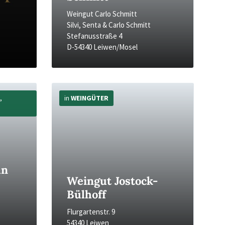
Weingut Carlo Schmitt
Silvi, Senta & Carlo Schmitt
Stefanusstraße 4
D-54340 Leiwen/Mosel
Mehr
Infos
,
in
WEINGÜTER
an
Weingut Jostock-
Bülhoff
Flurgartenstr. 9
54340 Leiwen