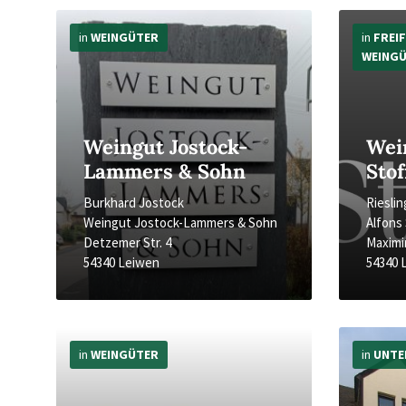
Mehr
Mehr
Infos
Infos
in
WEINGÜTER
in
FREI
WEING
Weingut Jostock-
Wei
Lammers & Sohn
Stof
Burkhard Jostock
Riesli
Weingut Jostock-Lammers & Sohn
Alfons 
Detzemer Str. 4
Maximi
54340 Leiwen
54340 
Mehr
Mehr
Infos
Infos
in
WEINGÜTER
in
UNTE