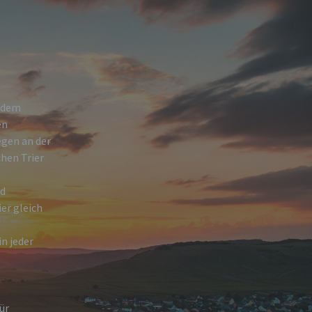
h dem
en
egen an der
hen Trier
nd
ier gleich
n jeder
ür