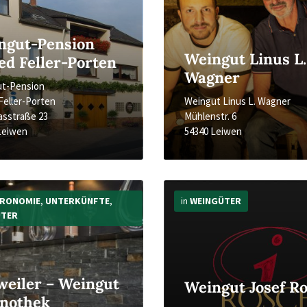
ngut-Pension
Weingut Linus L.
ed Feller-Porten
Wagner
ut-Pension
 Feller-Porten
Weingut Linus L. Wagner
asstraße 23
Mühlenstr. 6
Leiwen
54340 Leiwen
Mehr
Infos
RONOMIE
,
UNTERKÜNFTE
,
in
WEINGÜTER
ÜTER
weiler – Weingut
Weingut Josef R
inothek