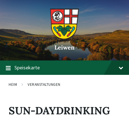
Zum
Zur
Zum
Inhalt
Hauptnavigation
Footer
springen
springen
springen
Leiwen
Speisekarte
HEIM
VERANSTALTUNGEN
SUN-DAYDRINKING