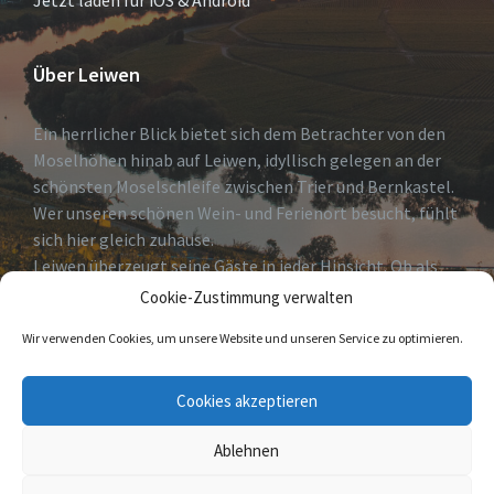
Jetzt laden für iOS & Android
Über Leiwen
Ein herrlicher Blick bietet sich dem Betrachter von den
Moselhöhen hinab auf Leiwen, idyllisch gelegen an der
schönsten Moselschleife zwischen Trier und Bernkastel.
Wer unseren schönen Wein- und Ferienort besucht, fühlt
sich hier gleich zuhause.
Leiwen überzeugt seine Gäste in jeder Hinsicht. Ob als
erholsames Urlaubsdomizil, Geheimtip für Weinkenner
Cookie-Zustimmung verwalten
und solche die es
Wir verwenden Cookies, um unsere Website und unseren Service zu optimieren.
werden wollen oder Eldorado für Freizeitsportler.
Cookies akzeptieren
Wir heißen Sie herzlich Willkommen!
Ablehnen
© 2026 Leiwen