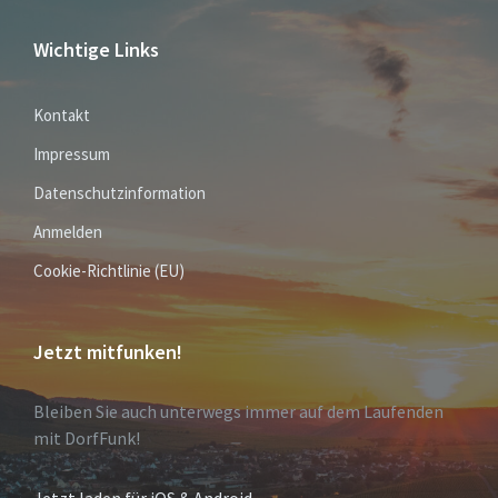
Wichtige Links
Kontakt
Impressum
Datenschutzinformation
Anmelden
Cookie-Richtlinie (EU)
Jetzt mitfunken!
Bleiben Sie auch unterwegs immer auf dem Laufenden
mit DorfFunk!