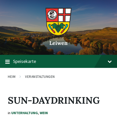
Zum
Zur
Zum
Inhalt
Hauptnavigation
Footer
springen
springen
springen
Leiwen
Speisekarte
HEIM
VERANSTALTUNGEN
SUN-DAYDRINKING
in
UNTERHALTUNG
,
WEIN