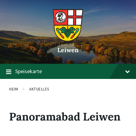
Zum
Zur
Zum
Inhalt
Hauptnavigation
Footer
springen
springen
springen
Leiwen
Speisekarte
HEIM
AKTUELLES
Panoramabad Leiwen