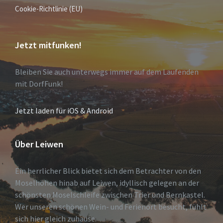
Cookie-Richtlinie (EU)
Jetzt mitfunken!
Bleiben Sie auch unterwegs immer auf dem Laufenden
mit DorfFunk!
Jetzt laden für iOS & Android
Über Leiwen
Ein herrlicher Blick bietet sich dem Betrachter von den
Moselhöhen hinab auf Leiwen, idyllisch gelegen an der
schönsten Moselschleife zwischen Trier und Bernkastel.
Wer unseren schönen Wein- und Ferienort besucht, fühlt
sich hier gleich zuhause.