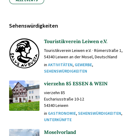
Kalendertagen
Sehenswürdigkeiten
Touristikverein Leiwen e.V.
Touristikverein Leiwen e.V. · Römerstraße 1,
54340 Leiwen an der Mosel, Deutschland
in
AKTIVITÄTEN
,
GEWERBE
,
SEHENSWÜRDIGKEITEN
vierzehn 85 ESSEN & WEIN
vierzehn 85
Euchariusstraße 10-12
54340 Leiwen
in
GASTRONOMIE
,
SEHENSWÜRDIGKEITEN
,
UNTERKÜNFTE
Moselvorland