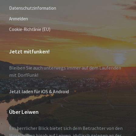
Datenschutzinformation
Anmelden
Cookie-Richtlinie (EU)
Jetzt mitfunken!
Bleiben Sie auch unterwegs immer auf dem Laufenden
mit DorfFunk!
Jetzt laden für iOS & Android
Über Leiwen
Ein herrlicher Blick bietet sich dem Betrachter von den
Moselhöhen hinab auf Leiwen, idyllisch gelegen an der