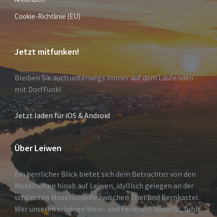
Cookie-Richtlinie (EU)
Jetzt mitfunken!
Bleiben Sie auch unterwegs immer auf dem Laufenden
mit DorfFunk!
Jetzt laden für iOS & Android
Über Leiwen
Ein herrlicher Blick bietet sich dem Betrachter von den
Moselhöhen hinab auf Leiwen, idyllisch gelegen an der
schönsten Moselschleife zwischen Trier und Bernkastel.
Wer unseren schönen Wein- und Ferienort besucht, fühlt