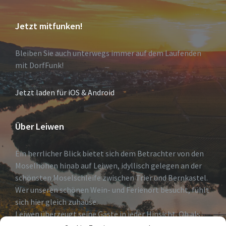
Jetzt mitfunken!
Bleiben Sie auch unterwegs immer auf dem Laufenden
mit DorfFunk!
Jetzt laden für iOS & Android
Über Leiwen
Ein herrlicher Blick bietet sich dem Betrachter von den
Moselhöhen hinab auf Leiwen, idyllisch gelegen an der
schönsten Moselschleife zwischen Trier und Bernkastel.
Wer unseren schönen Wein- und Ferienort besucht, fühlt
sich hier gleich zuhause.
Leiwen überzeugt seine Gäste in jeder Hinsicht. Ob als