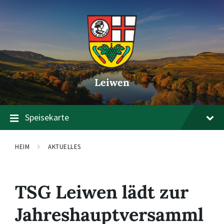
Zum
Zur
Zum
Inhalt
Hauptnavigation
Footer
springen
springen
springen
Leiwen
Speisekarte
HEIM
AKTUELLES
TSG Leiwen lädt zur
Jahreshauptversamml