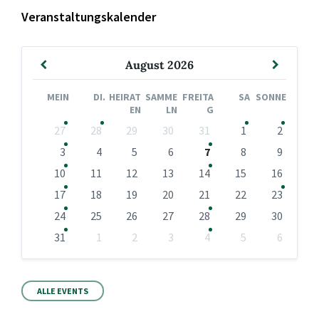
Veranstaltungskalender
Vormonat
Nächst
August
2026
Monat
MEIN
DI.
HEIRAT
SAMME
FREITA
SA
SONNE
EN
LN
G
Kalendertage
27
28
29
30
31
1
2
überspringen
3
4
5
6
7
8
9
10
11
12
13
14
15
16
17
18
19
20
21
22
23
24
25
26
27
28
29
30
31
1
2
3
4
5
6
Zurück
zu
den
Kalendertagen
ALLE EVENTS