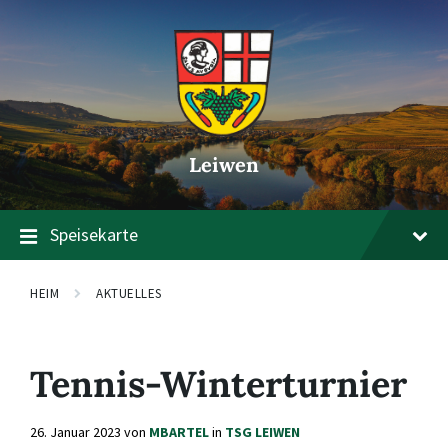
Zum
Zur
Zum
Inhalt
Hauptnavigation
Footer
springen
springen
springen
Leiwen
Speisekarte
HEIM
AKTUELLES
Tennis-Winterturnier
26. Januar 2023
von
MBARTEL
in
TSG LEIWEN