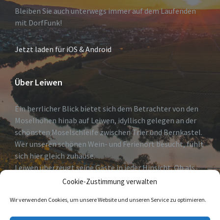
Bleiben Sie auch unterwegs immer auf dem Laufenden
mit DorfFunk!
Jetzt laden für iOS & Android
Über Leiwen
Ein herrlicher Blick bietet sich dem Betrachter von den
Moselhöhen hinab auf Leiwen, idyllisch gelegen an der
schönsten Moselschleife zwischen Trier und Bernkastel.
Wer unseren schönen Wein- und Ferienort besucht, fühlt
sich hier gleich zuhause.
Leiwen überzeugt seine Gäste in jeder Hinsicht. Ob als
erholsames Urlaubsdomizil, Geheimtip für Weinkenner
Cookie-Zustimmung verwalten
und solche die es
Wir verwenden Cookies, um unsere Website und unseren Service zu optimieren.
werden wollen oder Eldorado für Freizeitsportler.