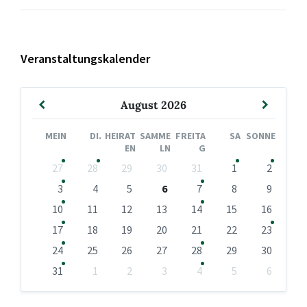
Veranstaltungskalender
Vormonat
Nächst
August
2026
Monat
MEIN
DI.
HEIRAT
SAMME
FREITA
SA
SONNE
EN
LN
G
Kalendertage
27
28
29
30
31
1
2
überspringen
3
4
5
6
7
8
9
10
11
12
13
14
15
16
17
18
19
20
21
22
23
24
25
26
27
28
29
30
31
1
2
3
4
5
6
Zurück
zu