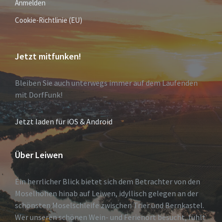
Anmelden
Cookie-Richtlinie (EU)
Jetzt mitfunken!
Bleiben Sie auch unterwegs immer auf dem Laufenden
mit DorfFunk!
Jetzt laden für iOS & Android
Über Leiwen
Ein herrlicher Blick bietet sich dem Betrachter von den
Moselhöhen hinab auf Leiwen, idyllisch gelegen an der
schönsten Moselschleife zwischen Trier und Bernkastel.
Wer unseren schönen Wein- und Ferienort besucht, fühlt