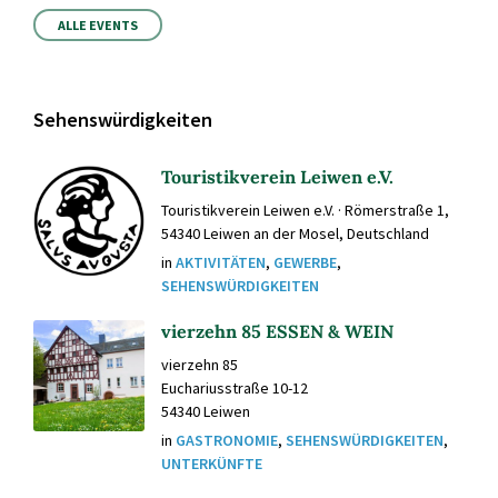
den
Kalendertagen
ALLE EVENTS
Sehenswürdigkeiten
Touristikverein Leiwen e.V.
Touristikverein Leiwen e.V. · Römerstraße 1,
54340 Leiwen an der Mosel, Deutschland
in
AKTIVITÄTEN
,
GEWERBE
,
SEHENSWÜRDIGKEITEN
vierzehn 85 ESSEN & WEIN
vierzehn 85
Euchariusstraße 10-12
54340 Leiwen
in
GASTRONOMIE
,
SEHENSWÜRDIGKEITEN
,
UNTERKÜNFTE