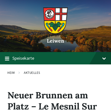
Zum
Zur
Zum
Inhalt
Hauptnavigation
Footer
springen
springen
springen
Leiwen
Speisekarte
HEIM
AKTUELLES
Neuer Brunnen am
Platz – Le Mesnil Sur