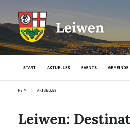
Zum
Zur
Zum
Inhalt
Hauptnavigation
Footer
springen
springen
springen
Leiwen
START
AKTUELLES
EVENTS
GEMEINDE
HEIM
AKTUELLES
Leiwen: Destin