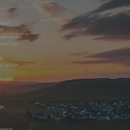
h dem
en
egen an der
hen Trier
nd
ier gleich
n jeder
ür
ommen!