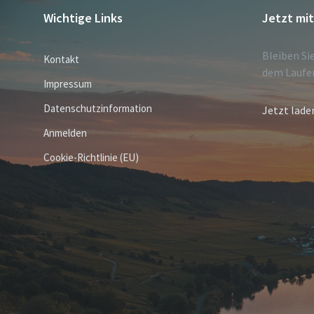
Wichtige Links
Jetzt mi
Bleiben Si
Kontakt
dem Laufe
Impressum
Datenschutzinformation
Jetzt lade
Anmelden
Cookie-Richtlinie (EU)