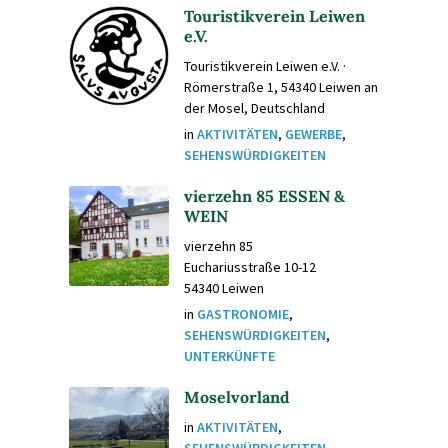
Touristikverein Leiwen
e.V.
Touristikverein Leiwen e.V. ·
Römerstraße 1, 54340 Leiwen an
der Mosel, Deutschland
in
AKTIVITÄTEN
,
GEWERBE
,
SEHENSWÜRDIGKEITEN
vierzehn 85 ESSEN &
WEIN
vierzehn 85
Euchariusstraße 10-12
54340 Leiwen
in
GASTRONOMIE
,
SEHENSWÜRDIGKEITEN
,
UNTERKÜNFTE
Moselvorland
in
AKTIVITÄTEN
,