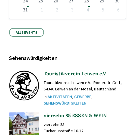
24
25
26
27
28
29
30
31
1
2
3
4
5
6
Zurück
zu
den
Kalendertagen
ALLE EVENTS
Sehenswürdigkeiten
Touristikverein Leiwen e.V.
Touristikverein Leiwen e.V. · Römerstraße 1,
54340 Leiwen an der Mosel, Deutschland
in
AKTIVITÄTEN
,
GEWERBE
,
SEHENSWÜRDIGKEITEN
vierzehn 85 ESSEN & WEIN
vierzehn 85
Euchariusstraße 10-12