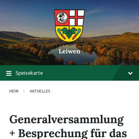
Zum
Zur
Zum
Inhalt
Hauptnavigation
Footer
springen
springen
springen
Leiwen
Speisekarte
HEIM
AKTUELLES
Generalversammlung
+ Besprechung für das