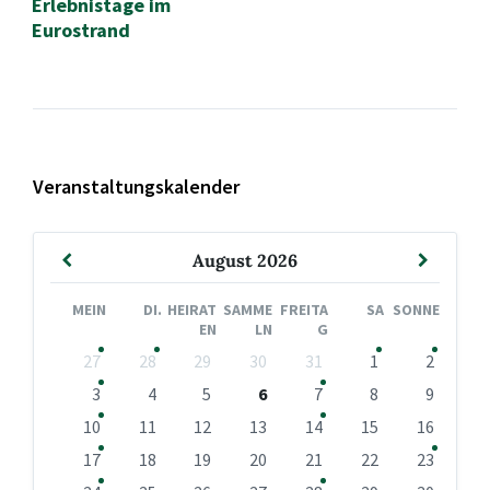
Erlebnistage im
Eurostrand
Veranstaltungskalender
Vormonat
Nächst
August
2026
Monat
MEIN
DI.
HEIRAT
SAMME
FREITA
SA
SONNE
EN
LN
G
Kalendertage
27
28
29
30
31
1
2
überspringen
3
4
5
6
7
8
9
10
11
12
13
14
15
16
17
18
19
20
21
22
23