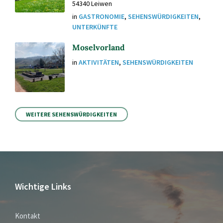
54340 Leiwen
in
GASTRONOMIE
,
SEHENSWÜRDIGKEITEN
,
UNTERKÜNFTE
Moselvorland
in
AKTIVITÄTEN
,
SEHENSWÜRDIGKEITEN
WEITERE SEHENSWÜRDIGKEITEN
Wichtige Links
Kontakt