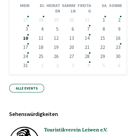
Monat
MEIN
DI.
HEIRAT
SAMME
FREITA
SA
SONNE
EN
LN
G
Kalendertage
27
28
29
30
31
1
2
überspringen
3
4
5
6
7
8
9
10
11
12
13
14
15
16
17
18
19
20
21
22
23
24
25
26
27
28
29
30
31
1
2
3
4
5
6
Zurück
zu
den
Kalendertagen
ALLE EVENTS
Sehenswürdigkeiten
Touristikverein Leiwen e.V.