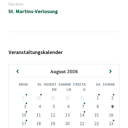
Nächste
St. Martins-Verlosung
Veranstaltungskalender
Vormonat
Nächst
August
2026
Monat
MEIN
DI.
HEIRAT
SAMME
FREITA
SA
SONNE
EN
LN
G
Kalendertage
27
28
29
30
31
1
2
überspringen
3
4
5
6
7
8
9
10
11
12
13
14
15
16
17
18
19
20
21
22
23