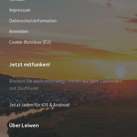
Impressum
Datenschutzinformation
Anmelden
Cookie-Richtlinie (EU)
Jetzt mitfunken!
Bleiben Sie auch unterwegs immer auf dem Laufenden
mit DorfFunk!
Jetzt laden für iOS & Android
Über Leiwen