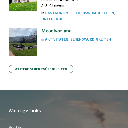
54340 Leiwen
in
GASTRONOMIE
,
SEHENSWÜRDIGKEITEN
,
UNTERKÜNFTE
Moselvorland
in
AKTIVITÄTEN
,
SEHENSWÜRDIGKEITEN
WEITERE SEHENSWÜRDIGKEITEN
Wichtige Links
Kontakt