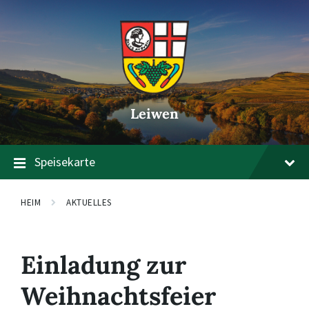
Zum
Zur
Zum
Inhalt
Hauptnavigation
Footer
springen
springen
springen
Leiwen
Speisekarte
HEIM
AKTUELLES
Einladung zur
Weihnachtsfeier