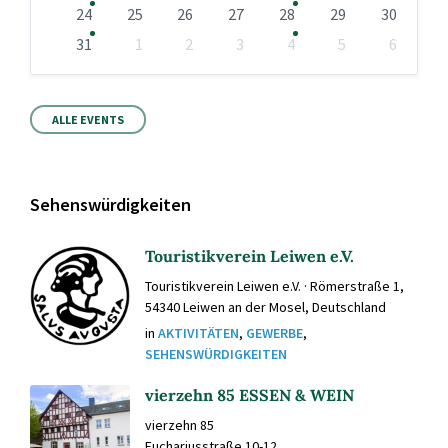
24
25
26
27
28
29
30
31
1
2
3
4
5
6
Zurück
zu
den
Kalendertagen
ALLE EVENTS
Sehenswürdigkeiten
Touristikverein Leiwen e.V.
Touristikverein Leiwen e.V. · Römerstraße 1,
54340 Leiwen an der Mosel, Deutschland
in
AKTIVITÄTEN
,
GEWERBE
,
SEHENSWÜRDIGKEITEN
vierzehn 85 ESSEN & WEIN
vierzehn 85
Euchariusstraße 10-12