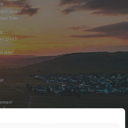
en
egen an der
hen Trier
nd
ier gleich
n jeder
ür
ommen!