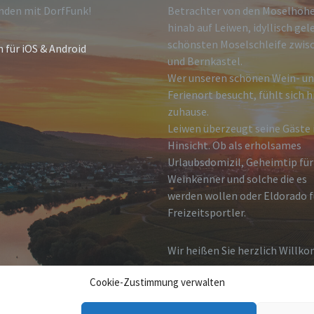
nden mit DorfFunk!
Betrachter von den Moselhöh
hinab auf Leiwen, idyllisch gel
schönsten Moselschleife zwisc
n für iOS & Android
und Bernkastel.
Wer unseren schönen Wein- u
Ferienort besucht, fühlt sich h
zuhause.
Leiwen überzeugt seine Gäste i
Hinsicht. Ob als erholsames
Urlaubsdomizil, Geheimtip für
Weinkenner und solche die es
werden wollen oder Eldorado f
Freizeitsportler.
Wir heißen Sie herzlich Willk
Cookie-Zustimmung verwalten