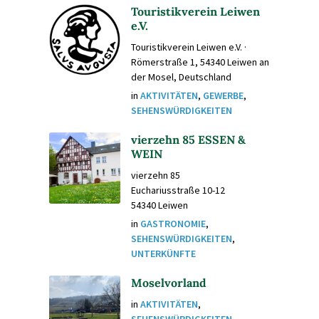
Touristikverein Leiwen
e.V.
Touristikverein Leiwen e.V. ·
Römerstraße 1, 54340 Leiwen an
der Mosel, Deutschland
in
AKTIVITÄTEN
,
GEWERBE
,
SEHENSWÜRDIGKEITEN
vierzehn 85 ESSEN &
WEIN
vierzehn 85
Euchariusstraße 10-12
54340 Leiwen
in
GASTRONOMIE
,
SEHENSWÜRDIGKEITEN
,
UNTERKÜNFTE
Moselvorland
in
AKTIVITÄTEN
,