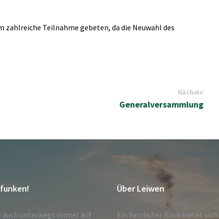
 um zahlreiche Teilnahme gebeten, da die Neuwahl des
Nächste
Generalversammlung
tfunken!
Über Leiwen
e auch unterwegs immer auf
Ein herrlicher Blick bietet sic