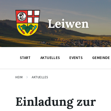
Zum
Zur
Zum
Inhalt
Hauptnavigation
Footer
springen
springen
springen
Leiwen
START
AKTUELLES
EVENTS
GEMEINDE
HEIM
AKTUELLES
Einladung zur