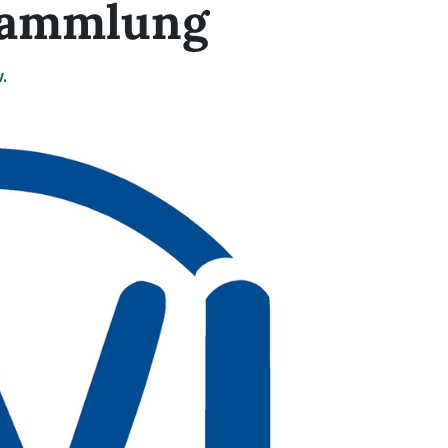
sammlung
.