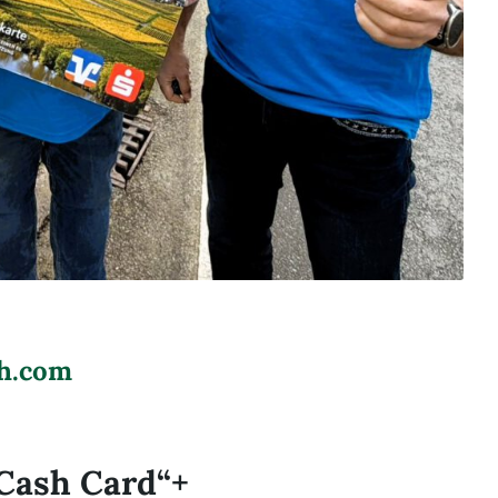
sh.com
lCash Card“+