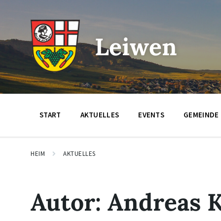
Zum
Zur
Zum
Inhalt
Hauptnavigation
Footer
springen
springen
springen
Leiwen
START
AKTUELLES
EVENTS
GEMEINDE
HEIM
AKTUELLES
Autor:
Andreas 