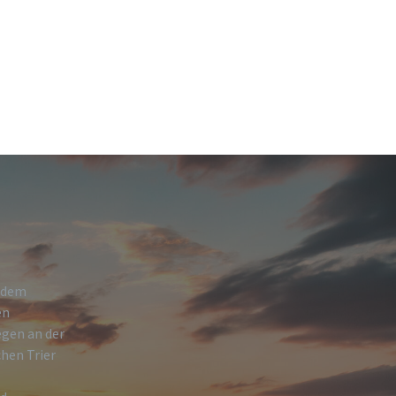
h dem
en
egen an der
hen Trier