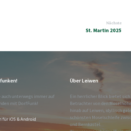
Nächste
St. Martin 2025
tfunken!
Über Leiwen
e auch unterwegs immer auf
Ein herrlicher Blick bietet sic
nden mit DorfFunk!
Betrachter von den Moselhöh
hinab auf Leiwen, idyllisch gel
schönsten Moselschleife zwisc
n für iOS & Android
und Bernkastel.