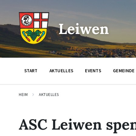
Zum
Zur
Zum
Inhalt
Hauptnavigation
Footer
springen
springen
springen
Leiwen
START
AKTUELLES
EVENTS
GEMEINDE
HEIM
AKTUELLES
ASC Leiwen spen