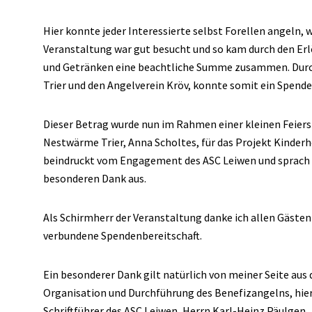
Hier konnte jeder Interessierte selbst Forellen angeln, w
Veranstaltung war gut besucht und so kam durch den Erl
und Getränken eine beachtliche Summe zusammen. Durch 
Trier und den Angelverein Kröv, konnte somit ein Spend
Dieser Betrag wurde nun im Rahmen einer kleinen Feierst
Nestwärme Trier, Anna Scholtes, für das Projekt Kinderho
beindruckt vom Engagement des ASC Leiwen und sprach 
besonderen Dank aus.
Als Schirmherr der Veranstaltung danke ich allen Gästen
verbundene Spendenbereitschaft.
Ein besonderer Dank gilt natürlich von meiner Seite aus
Organisation und Durchführung des Benefizangelns, hier
Schriftführer des ASC Leiwen, Herrn Karl-Heinz Päulgen.