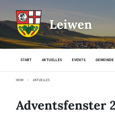
Zum
Zur
Zum
Inhalt
Hauptnavigation
Footer
springen
springen
springen
Leiwen
START
AKTUELLES
EVENTS
GEMEINDE
HEIM
AKTUELLES
Adventsfenster 