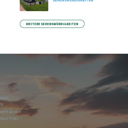
SEHENSWÜRDIGKEITEN
WEITERE SEHENSWÜRDIGKEITEN
h dem
en
egen an der
hen Trier