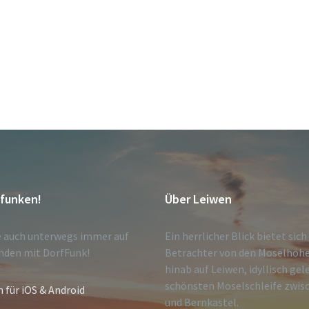
tfunken!
Über Leiwen
e auch unterwegs immer auf
Ein herrlicher Blick bietet sic
nden mit DorfFunk!
Betrachter von den Moselhöh
hinab auf Leiwen, idyllisch gel
schönsten Moselschleife zwisc
n für iOS & Android
und Bernkastel.