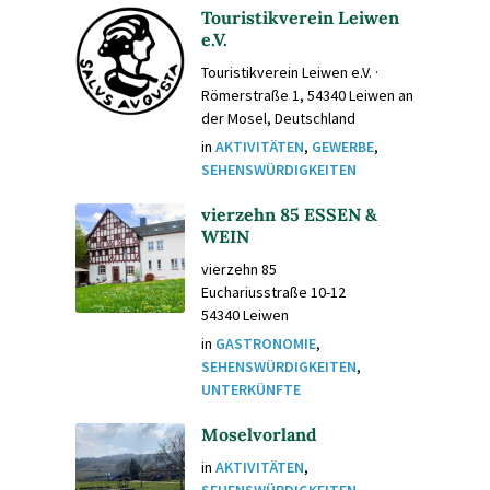
Touristikverein Leiwen
e.V.
Touristikverein Leiwen e.V. ·
Römerstraße 1, 54340 Leiwen an
der Mosel, Deutschland
in
AKTIVITÄTEN
,
GEWERBE
,
SEHENSWÜRDIGKEITEN
vierzehn 85 ESSEN &
WEIN
vierzehn 85
Euchariusstraße 10-12
54340 Leiwen
in
GASTRONOMIE
,
SEHENSWÜRDIGKEITEN
,
UNTERKÜNFTE
Moselvorland
in
AKTIVITÄTEN
,