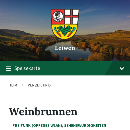
Zum
Zur
Zum
Inhalt
Hauptnavigation
Footer
springen
springen
springen
Leiwen
Speisekarte
HEIM
VERZEICHNIS
Weinbrunnen
in
FREIFUNK (OFFENES WLAN)
,
SEHENSWÜRDIGKEITEN