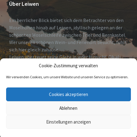
Über Leiwen
Ein herrlicher Blick bietet sich dem Betrachter von den
Moselhöhen hinab auf Leiwen, idyllisch gelegen an der
schönsten Moselschleife zwischen Trier und Bernkastel.
Wer unseren schönen Wein- und Ferienort besucht, fühlt
sich hier gleich zuhause.
Leiwen überzeugt seine Gäste in jeder Hinsicht. Ob als
erholsames Urlaubsdomizil, Geheimtip für Weinkenner
Cookie-Zustimmung verwalten
und solche die es
Wir verwenden Cookies, um unsere Website und unseren Service zu optimieren.
werden wollen oder Eldorado für Freizeitsportler.
Cookies akzeptieren
Wir heißen Sie herzlich Willkommen!
Ablehnen
© 2026 Leiwen
Einstellungen anzeigen