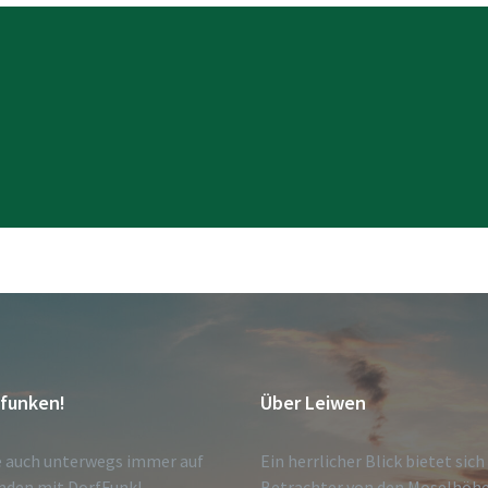
tfunken!
Über Leiwen
e auch unterwegs immer auf
Ein herrlicher Blick bietet sic
nden mit DorfFunk!
Betrachter von den Moselhöh