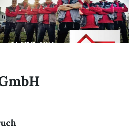
 GmbH
ruch