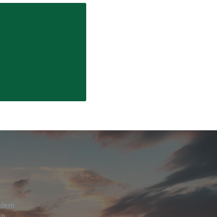
h dem
en