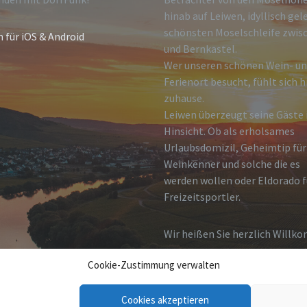
hinab auf Leiwen, idyllisch gel
schönsten Moselschleife zwisc
n für iOS & Android
und Bernkastel.
Wer unseren schönen Wein- u
Ferienort besucht, fühlt sich h
zuhause.
Leiwen überzeugt seine Gäste i
Hinsicht. Ob als erholsames
Urlaubsdomizil, Geheimtip für
Weinkenner und solche die es
werden wollen oder Eldorado f
Freizeitsportler.
Wir heißen Sie herzlich Willk
Cookie-Zustimmung verwalten
Cookies akzeptieren