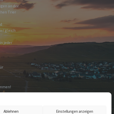
egen an der
hen Trier
nd
ier gleich
n jeder
ür
ommen!
Ablehnen
Einstellungen anzeigen