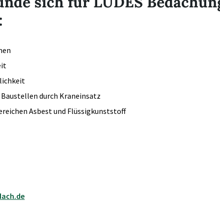
nde sich für
LUDES
Bedachun
:
men
it
lichkeit
 Baustellen durch Kraneinsatz
ereichen Asbest und Flüssigkunststoff
dach.de