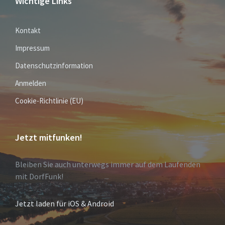
Wichtige Links
Kontakt
Impressum
Datenschutzinformation
Anmelden
Cookie-Richtlinie (EU)
Jetzt mitfunken!
Bleiben Sie auch unterwegs immer auf dem Laufenden
mit DorfFunk!
Jetzt laden für iOS & Android