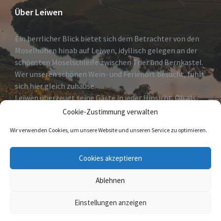
Über Leiwen
Ein herrlicher Blick bietet sich dem Betrachter von den
Moselhöhen hinab auf Leiwen, idyllisch gelegen an der
schönsten Moselschleife zwischen Trier und Bernkastel.
Wer unseren schönen Wein- und Ferienort besucht, fühlt
sich hier gleich zuhause.
Leiwen überzeugt seine Gäste in jeder Hinsicht. Ob als
erholsames Urlaubsdomizil, Geheimtip für Weinkenner
Cookie-Zustimmung verwalten
und solche die es
Wir verwenden Cookies, um unsere Website und unseren Service zu optimieren.
werden wollen oder Eldorado für Freizeitsportler.
Cookies akzeptieren
Wir heißen Sie herzlich Willkommen!
Ablehnen
© 2026 Leiwen
Einstellungen anzeigen