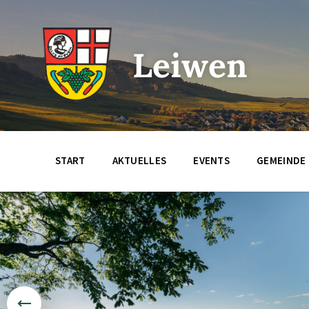
Zum
Zur
Zum
Inhalt
Hauptnavigation
Footer
springen
springen
springen
Leiwen
START
AKTUELLES
EVENTS
GEMEINDE