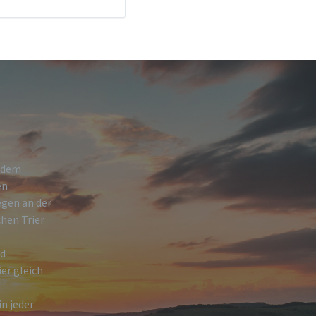
h dem
en
egen an der
hen Trier
nd
ier gleich
n jeder