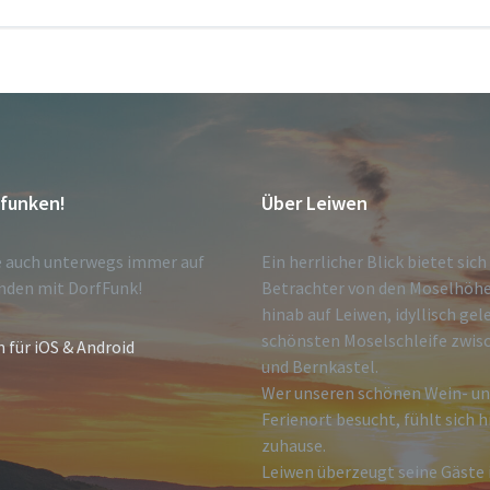
tfunken!
Über Leiwen
e auch unterwegs immer auf
Ein herrlicher Blick bietet sic
nden mit DorfFunk!
Betrachter von den Moselhöh
hinab auf Leiwen, idyllisch gel
schönsten Moselschleife zwisc
n für iOS & Android
und Bernkastel.
Wer unseren schönen Wein- u
Ferienort besucht, fühlt sich h
zuhause.
Leiwen überzeugt seine Gäste i