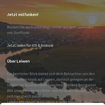
Jetzt mitfunken!
Bleiben Sie auch unterwegs immer auf dem Laufenden
mit DorfFunk!
Jetzt laden für iOS & Android
Über Leiwen
Ein herrlicher Blick bietet sich dem Betrachter von den
Moselhöhen hinab auf Leiwen, idyllisch gelegen an der
schönsten Moselschleife zwischen Trier und Bernkastel.
Wer unseren schönen Wein- und Ferienort besucht, fühlt
sich hier gleich zuhause.
Leiwen überzeugt seine Gäste in jeder Hinsicht. Ob als