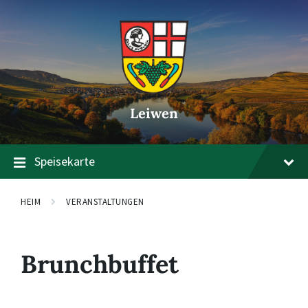
Zum
Zur
Zum
Inhalt
Hauptnavigation
Footer
springen
springen
springen
Leiwen
Speisekarte
HEIM
VERANSTALTUNGEN
Brunchbuffet