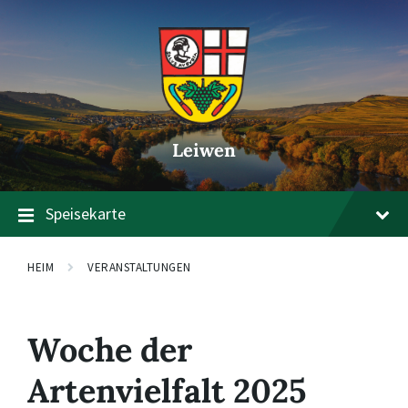
Zum
Zur
Zum
Inhalt
Hauptnavigation
Footer
springen
springen
springen
Leiwen
Speisekarte
HEIM
VERANSTALTUNGEN
Woche der
Artenvielfalt 2025