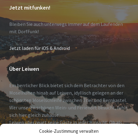
Jetzt mitfunken!
Bleiben Sie auch unterwegs immer auf dem Laufenden
mit DorfFunk!
Jetzt laden für iOS & Android
Über Leiwen
Ein herrlicher Blick bietet sich dem Betrachter von den
Moselhöhen hinab auf Leiwen, idyllisch gelegen an der
schönsten Moselschleife zwischen Trier und Bernkastel.
Wer unseren schönen Wein- und Ferienort besucht, fühlt
sich hier gleich zuhause.
Leiwen überzeugt seine Gäste in jeder Hinsicht. Ob als
erholsames Urlaubsdomizil, Geheimtip für Weinkenner
Cookie-Zustimmung verwalten
und solche die es