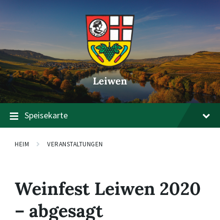
Zum
Zur
Zum
Inhalt
Hauptnavigation
Footer
springen
springen
springen
Leiwen
Speisekarte
HEIM
VERANSTALTUNGEN
Weinfest Leiwen 2020
– abgesagt