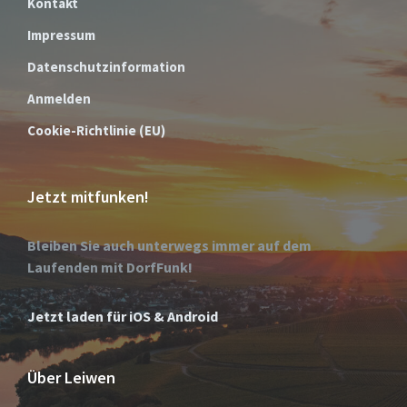
Kontakt
Impressum
Datenschutzinformation
Anmelden
Cookie-Richtlinie (EU)
Jetzt mitfunken!
Bleiben Sie auch unterwegs immer auf dem
Laufenden mit DorfFunk!
Jetzt laden für iOS & Android
Über Leiwen