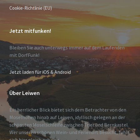
Cookie-Richtlinie (EU)
Jetzt mitfunken!
Bleiben Sie auch unterwegs immer auf dem Laufenden
mit DorfFunk!
Jetzt laden für iOS & Android
Über Leiwen
Ein herrlicher Blick bietet sich dem Betrachter von den
Moselhöhen hinab auf Leiwen, idyllisch gelegen an der
schönsten Moselschleife zwischen Trier und Bernkastel.
Wer unseren schönen Wein- und Ferienort besucht, fühlt
sich hier gleich zuhause.