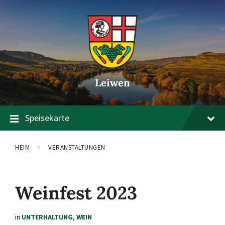
Zum
Zur
Zum
Inhalt
Hauptnavigation
Footer
springen
springen
springen
Leiwen
Speisekarte
HEIM
VERANSTALTUNGEN
Weinfest 2023
in
UNTERHALTUNG
,
WEIN