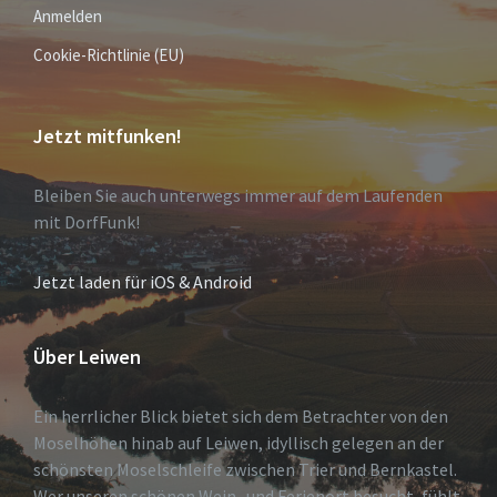
Anmelden
Cookie-Richtlinie (EU)
Jetzt mitfunken!
Bleiben Sie auch unterwegs immer auf dem Laufenden
mit DorfFunk!
Jetzt laden für iOS & Android
Über Leiwen
Ein herrlicher Blick bietet sich dem Betrachter von den
Moselhöhen hinab auf Leiwen, idyllisch gelegen an der
schönsten Moselschleife zwischen Trier und Bernkastel.
Wer unseren schönen Wein- und Ferienort besucht, fühlt