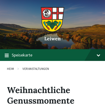
Zum
Zur
Zum
Inhalt
Hauptnavigation
Footer
springen
springen
springen
Leiwen
Speisekarte
HEIM
VERANSTALTUNGEN
Weihnachtliche
Genussmomente