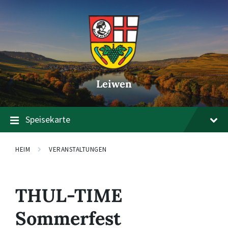
Zum
Zur
Zum
Inhalt
Hauptnavigation
Footer
springen
springen
springen
Leiwen
Speisekarte
HEIM
VERANSTALTUNGEN
THUL-TIME
Sommerfest