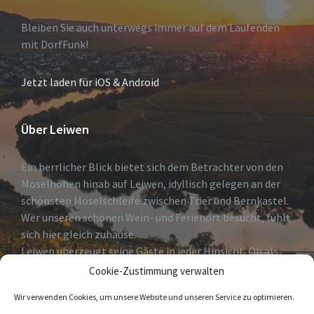
Bleiben Sie auch unterwegs immer auf dem Laufenden
mit DorfFunk!
Jetzt laden für iOS & Android
Über Leiwen
Ein herrlicher Blick bietet sich dem Betrachter von den
Moselhöhen hinab auf Leiwen, idyllisch gelegen an der
schönsten Moselschleife zwischen Trier und Bernkastel.
Wer unseren schönen Wein- und Ferienort besucht, fühlt
sich hier gleich zuhause.
Leiwen überzeugt seine Gäste in jeder Hinsicht. Ob als
erholsames Urlaubsdomizil, Geheimtip für Weinkenner
Cookie-Zustimmung verwalten
und solche die es
Wir verwenden Cookies, um unsere Website und unseren Service zu optimieren.
werden wollen oder Eldorado für Freizeitsportler.