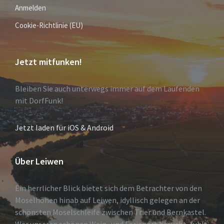
Anmelden
Cookie-Richtlinie (EU)
Jetzt mitfunken!
Bleiben Sie auch unterwegs immer auf dem Laufenden
mit DorfFunk!
Jetzt laden für iOS & Android
Über Leiwen
Ein herrlicher Blick bietet sich dem Betrachter von den
Moselhöhen hinab auf Leiwen, idyllisch gelegen an der
schönsten Moselschleife zwischen Trier und Bernkastel.