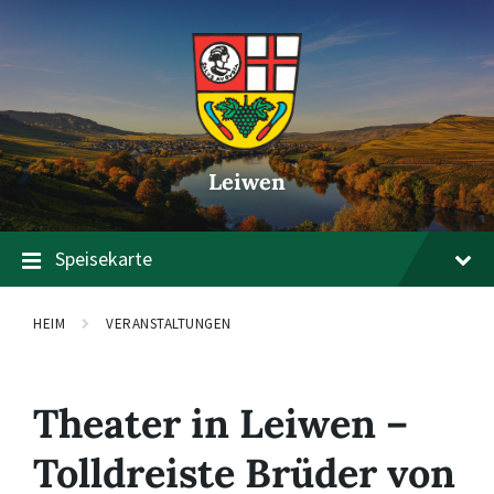
Zum
Zur
Zum
Inhalt
Hauptnavigation
Footer
springen
springen
springen
Leiwen
Speisekarte
HEIM
VERANSTALTUNGEN
Theater in Leiwen –
Tolldreiste Brüder von