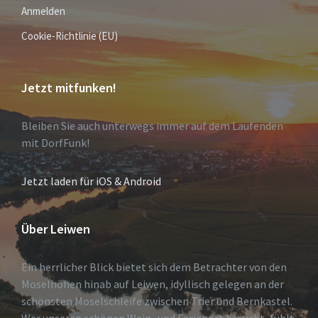
Anmelden
Cookie-Richtlinie (EU)
Jetzt mitfunken!
Bleiben Sie auch unterwegs immer auf dem Laufenden
mit DorfFunk!
Jetzt laden für iOS & Android
Über Leiwen
Ein herrlicher Blick bietet sich dem Betrachter von den
Moselhöhen hinab auf Leiwen, idyllisch gelegen an der
schönsten Moselschleife zwischen Trier und Bernkastel.