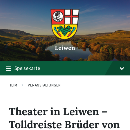
Zum
Zur
Zum
Inhalt
Hauptnavigation
Footer
springen
springen
springen
Leiwen
Speisekarte
HEIM
VERANSTALTUNGEN
Theater in Leiwen –
Tolldreiste Brüder von