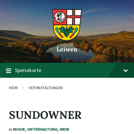
Zum
Zur
Zum
Inhalt
Hauptnavigation
Footer
springen
springen
springen
Leiwen
Speisekarte
HEIM
VERANSTALTUNGEN
SUNDOWNER
in
MUSIK
,
UNTERHALTUNG
,
WEIN