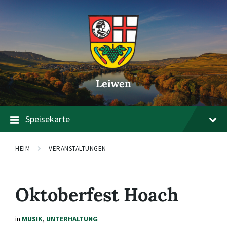
Zum
Zur
Zum
Inhalt
Hauptnavigation
Footer
springen
springen
springen
Leiwen
Speisekarte
HEIM
VERANSTALTUNGEN
Oktoberfest Hoach
in
MUSIK
,
UNTERHALTUNG