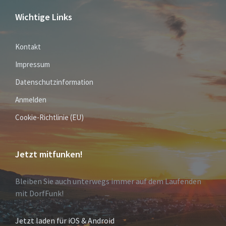
Wichtige Links
Kontakt
Impressum
Datenschutzinformation
Anmelden
Cookie-Richtlinie (EU)
Jetzt mitfunken!
Bleiben Sie auch unterwegs immer auf dem Laufenden
mit DorfFunk!
Jetzt laden für iOS & Android