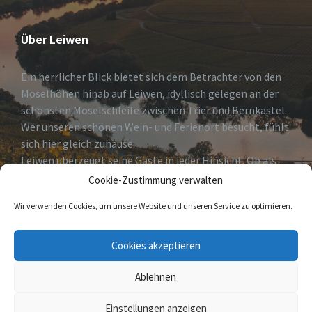
Über Leiwen
Ein herrlicher Blick bietet sich dem Betrachter von den
Moselhöhen hinab auf Leiwen, idyllisch gelegen an der
schönsten Moselschleife zwischen Trier und Bernkastel.
Wer unseren schönen Wein- und Ferienort besucht, fühlt
sich hier gleich zuhause.
Leiwen überzeugt seine Gäste in jeder Hinsicht. Ob als
erholsames Urlaubsdomizil, Geheimtip für Weinkenner
Cookie-Zustimmung verwalten
und solche die es
Wir verwenden Cookies, um unsere Website und unseren Service zu optimieren.
werden wollen oder Eldorado für Freizeitsportler.
Cookies akzeptieren
Wir heißen Sie herzlich Willkommen!
Ablehnen
© 2026 Leiwen
Einstellungen anzeigen