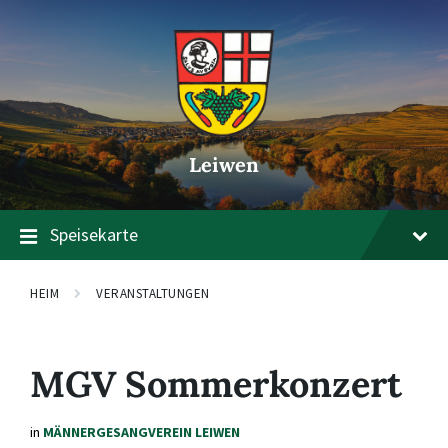
Zum
Zur
Zum
Inhalt
Hauptnavigation
Footer
springen
springen
springen
Leiwen
Speisekarte
HEIM
VERANSTALTUNGEN
MGV Sommerkonzert
in
MÄNNERGESANGVEREIN LEIWEN