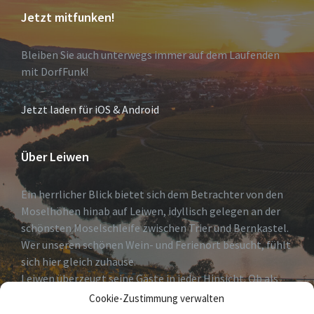
Jetzt mitfunken!
Bleiben Sie auch unterwegs immer auf dem Laufenden
mit DorfFunk!
Jetzt laden für iOS & Android
Über Leiwen
Ein herrlicher Blick bietet sich dem Betrachter von den
Moselhöhen hinab auf Leiwen, idyllisch gelegen an der
schönsten Moselschleife zwischen Trier und Bernkastel.
Wer unseren schönen Wein- und Ferienort besucht, fühlt
sich hier gleich zuhause.
Leiwen überzeugt seine Gäste in jeder Hinsicht. Ob als
erholsames Urlaubsdomizil, Geheimtip für Weinkenner
Cookie-Zustimmung verwalten
und solche die es