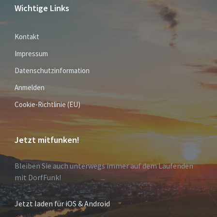
Wichtige Links
Kontakt
Impressum
Datenschutzinformation
Anmelden
Cookie-Richtlinie (EU)
Jetzt mitfunken!
Bleiben Sie auch unterwegs immer auf dem Laufenden
mit DorfFunk!
Jetzt laden für iOS & Android