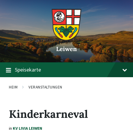
Zum
Zur
Zum
Inhalt
Hauptnavigation
Footer
springen
springen
springen
Leiwen
Speisekarte
HEIM
VERANSTALTUNGEN
Kinderkarneval
in
KV LIVIA LEIWEN