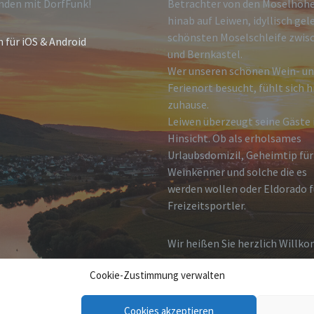
nden mit DorfFunk!
Betrachter von den Moselhöh
hinab auf Leiwen, idyllisch gel
schönsten Moselschleife zwisc
n für iOS & Android
und Bernkastel.
Wer unseren schönen Wein- u
Ferienort besucht, fühlt sich h
zuhause.
Leiwen überzeugt seine Gäste i
Hinsicht. Ob als erholsames
Urlaubsdomizil, Geheimtip für
Weinkenner und solche die es
werden wollen oder Eldorado f
Freizeitsportler.
Wir heißen Sie herzlich Willk
Cookie-Zustimmung verwalten
Cookies akzeptieren