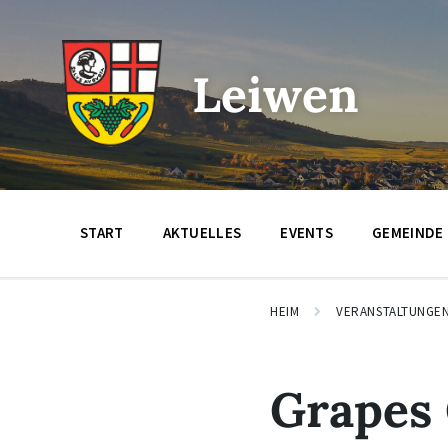
Zum
Zur
Zum
Inhalt
Hauptnavigation
Footer
springen
springen
springen
Leiwen
START
AKTUELLES
EVENTS
GEMEINDE
HEIM
VERANSTALTUNGE
Grapes