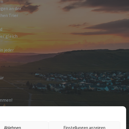
en
egen an der
hen Trier
nd
ier gleich
n jeder
ür
ommen!
Ablehnen
Einstellungen anzeigen