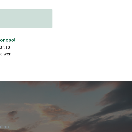
Monopol
tr. 10
Leiwen
h dem