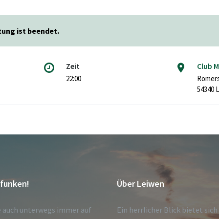
tung ist beendet.
Zeit
Club 
22:00
Römers
54340 
tfunken!
Über Leiwen
e auch unterwegs immer auf
Ein herrlicher Blick bietet sic