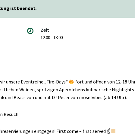
tung ist beendet.
Zeit
12:00 - 18:00
,
ir unsere Eventreihe „Fire-Days“
fort und öffnen von 12-18 Uhr
östlichen Weinen, spritzigen Aperölchens kulinarische Highlight
k und Beats von und mit DJ Peter von moselvibes (ab 14 Uhr).
en Besuch!
reservierungen entgegen! First come – first served ☝