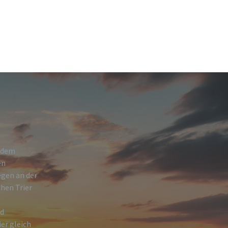
h dem
en
egen an der
hen Trier
nd
ier gleich