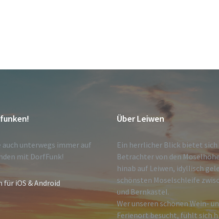
tfunken!
Über Leiwen
e auch unterwegs immer auf
Ein herrlicher Blick bietet sic
nden mit DorfFunk!
Betrachter von den Moselhöh
hinab auf Leiwen, idyllisch gel
schönsten Moselschleife zwisc
n für iOS & Android
und Bernkastel.
Wer unseren schönen Wein- u
Ferienort besucht, fühlt sich h