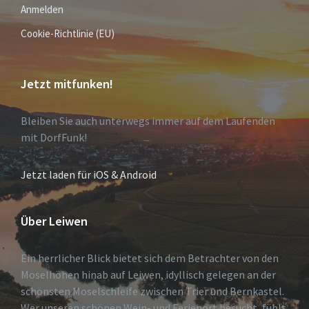
Anmelden
Cookie-Richtlinie (EU)
Jetzt mitfunken!
Bleiben Sie auch unterwegs immer auf dem Laufenden
mit DorfFunk!
Jetzt laden für iOS & Android
Über Leiwen
Ein herrlicher Blick bietet sich dem Betrachter von den
Moselhöhen hinab auf Leiwen, idyllisch gelegen an der
schönsten Moselschleife zwischen Trier und Bernkastel.
Wer unseren schönen Wein- und Ferienort besucht, fühlt