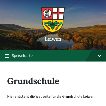
Zum
Zur
Zum
Inhalt
Hauptnavigation
Footer
springen
springen
springen
Leiwen
Speisekarte
Grundschule
Hier entsteht die Webseite für die Grundschule Leiwen.