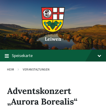
Zum
Zur
Zum
Inhalt
Hauptnavigation
Footer
springen
springen
springen
Leiwen
Speisekarte
HEIM
VERANSTALTUNGEN
Adventskonzert
„Aurora Borealis“