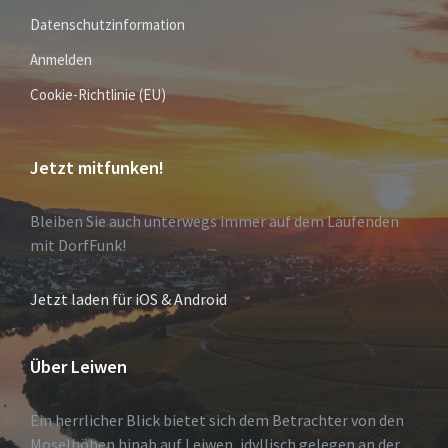
Datenschutzinformation
Anmelden
Cookie-Richtlinie (EU)
Jetzt mitfunken!
Bleiben Sie auch unterwegs immer auf dem Laufenden
mit DorfFunk!
Jetzt laden für iOS & Android
Über Leiwen
Ein herrlicher Blick bietet sich dem Betrachter von den
Moselhöhen hinab auf Leiwen, idyllisch gelegen an der