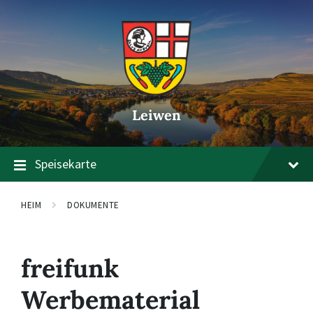
Zum
Zur
Zum
Inhalt
Hauptnavigation
Footer
springen
springen
springen
Leiwen
Speisekarte
HEIM
DOKUMENTE
freifunk
Werbematerial