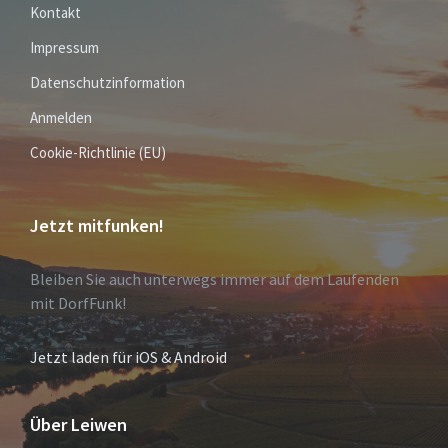
Kontakt
Impressum
Datenschutzinformation
Anmelden
Cookie-Richtlinie (EU)
Jetzt mitfunken!
Bleiben Sie auch unterwegs immer auf dem Laufenden
mit DorfFunk!
Jetzt laden für iOS & Android
Über Leiwen