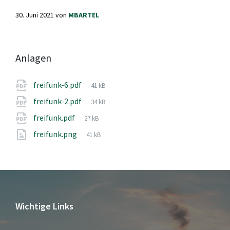
30. Juni 2021
von
MBARTEL
Anlagen
Dateigröße:
freifunk-6.pdf
41 kB
Dateigröße:
freifunk-2.pdf
34 kB
Dateigröße:
freifunk.pdf
27 kB
Dateigröße:
freifunk.png
41 kB
Wichtige Links