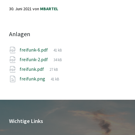
30. Juni 2021
von
MBARTEL
Anlagen
Dateigröße:
freifunk-6.pdf
41 kB
Dateigröße:
freifunk-2.pdf
34 kB
Dateigröße:
freifunk.pdf
27 kB
Dateigröße:
freifunk.png
41 kB
Wichtige Links