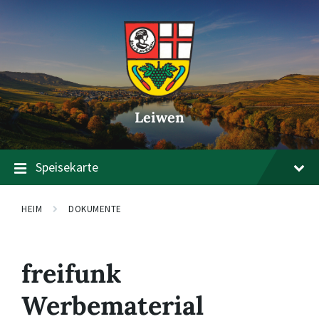
Zum
Zur
Zum
Inhalt
Hauptnavigation
Footer
springen
springen
springen
Leiwen
Speisekarte
HEIM
DOKUMENTE
freifunk
Werbematerial