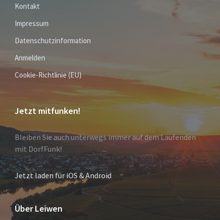
Kontakt
Impressum
Datenschutzinformation
Anmelden
Cookie-Richtlinie (EU)
Jetzt mitfunken!
Bleiben Sie auch unterwegs immer auf dem Laufenden
mit DorfFunk!
Jetzt laden für iOS & Android
Über Leiwen