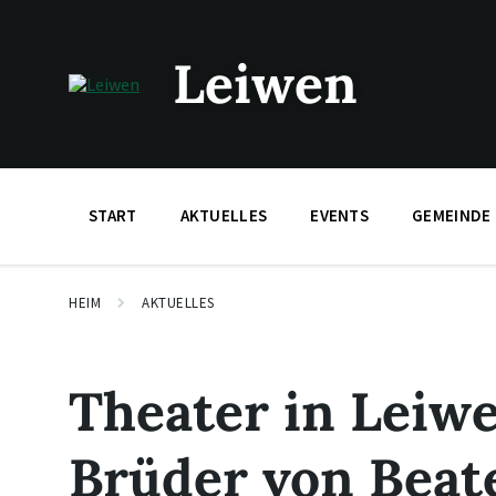
Zum
Zur
Zum
Inhalt
Hauptnavigation
Footer
springen
springen
springen
Leiwen
START
AKTUELLES
EVENTS
GEMEINDE
HEIM
AKTUELLES
Theater in Leiwe
Brüder von Beat