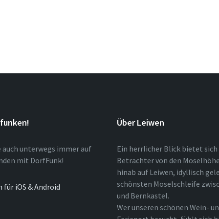
tfunken!
Über Leiwen
e auch unterwegs immer auf
Ein herrlicher Blick bietet sic
nden mit DorfFunk!
Betrachter von den Moselhöh
hinab auf Leiwen, idyllisch gel
schönsten Moselschleife zwisc
n für iOS & Android
und Bernkastel.
Wer unseren schönen Wein- u