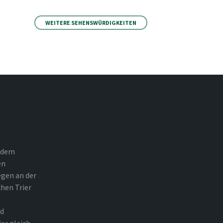
WEITERE SEHENSWÜRDIGKEITEN
h dem
en
egen an der
hen Trier
nd