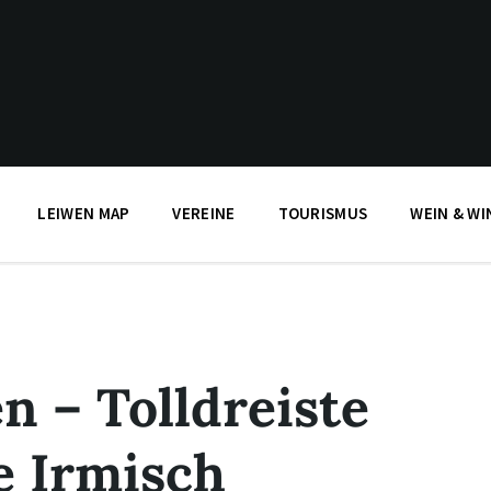
LEIWEN MAP
VEREINE
TOURISMUS
WEIN & WI
n – Tolldreiste
e Irmisch